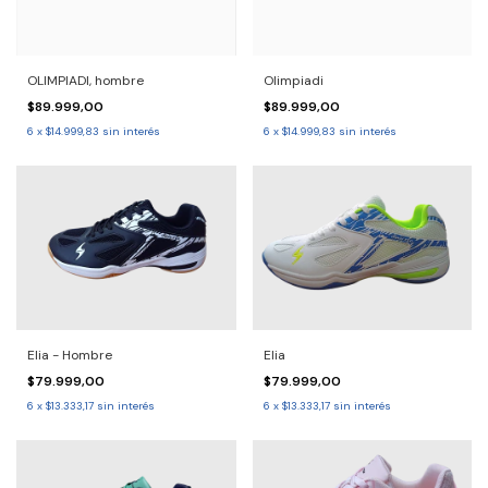
OLIMPIADI, hombre
Olimpiadi
$89.999,00
$89.999,00
6
x
$14.999,83
sin interés
6
x
$14.999,83
sin interés
Elia - Hombre
Elia
$79.999,00
$79.999,00
6
x
$13.333,17
sin interés
6
x
$13.333,17
sin interés