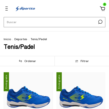
0
Inicio
.
Deportes
.
Tenis/Padel
Tenis/Padel
Ordenar
Filtrar
Envío gratis
Envío gratis