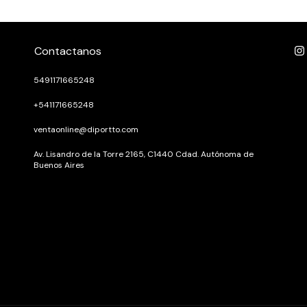
Contactanos
5491171665248
+541171665248
ventaonline@diportto.com
Av. Lisandro de la Torre 2165, C1440 Cdad. Autónoma de
Buenos Aires