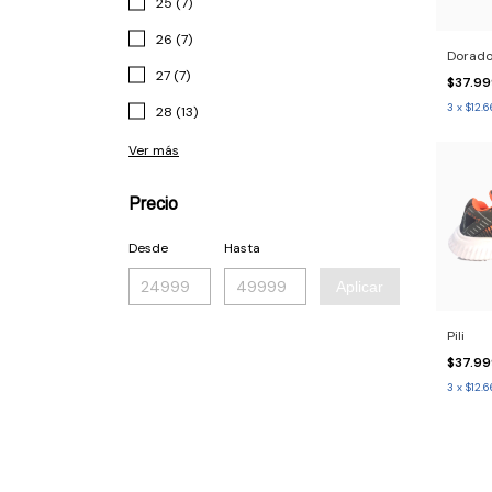
25 (7)
26 (7)
Dorad
27 (7)
$37.9
3
x
$12.6
28 (13)
Ver más
Precio
Desde
Hasta
Aplicar
Pili
$37.9
3
x
$12.6