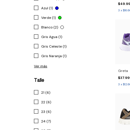
$49.9
Azul (1)
3
x
$16.6
Verde (1)
Blanco (2)
Gris Agua (1)
Gris Celeste (1)
Gris Naranja (1)
Ver más
Greta
$37.9
Talle
3
x
$12.6
21 (6)
22 (6)
23 (6)
24 (7)