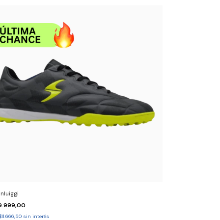
nluiggi
9.999,00
$11.666,50
sin interés