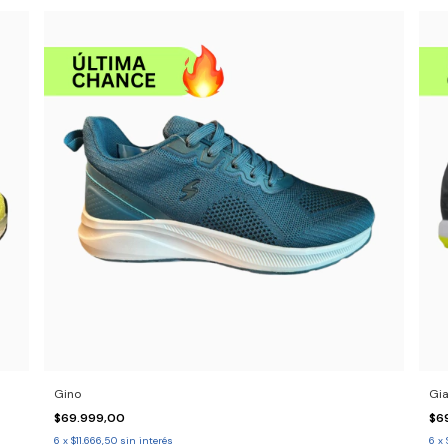
Gino
Gia
$69.999,00
$6
6
x
$11.666,50
sin interés
6
x