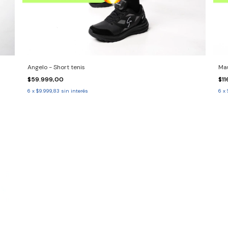
Angelo - Short tenis
Mau
$59.999,00
$1
6
x
$9.999,83
sin interés
6
x