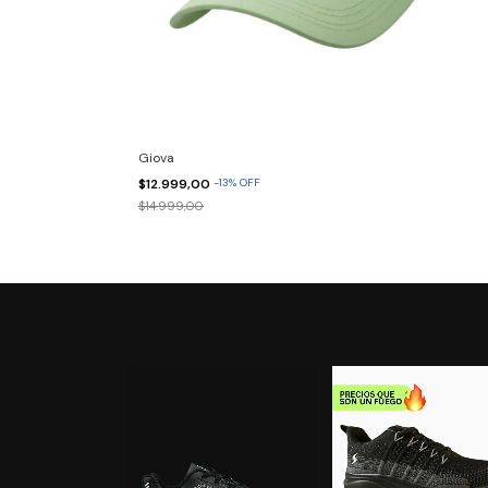
Giova
$12.999,00
-
13
%
OFF
$14.999,00