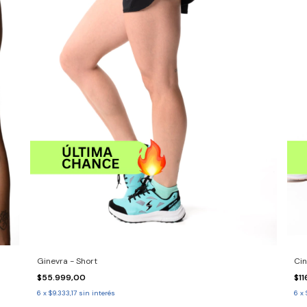
Ginevra - Short
Cin
$55.999,00
$1
6
x
$9.333,17
sin interés
6
x