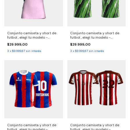
Conjunto camiseta y short de
Conjunto camiseta y short de
futbol , elegi tu modelo -
futbol , elegi tu modelo -
2690716 Solo por pack.
2690714 Solo por pack.
$29.999,00
$29.999,00
consulta entrega 30/40 dias
Consulta entrega 30/40 dias
3
x
$9.999,67
sin interés
3
x
$9.999,67
sin interés
Conjunto camiseta y short de
Conjunto camiseta y short de
futbol , elegi tu modelo -
futbol , elegi tu modelo -