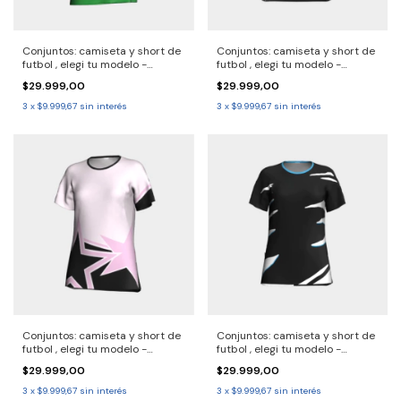
Conjuntos: camiseta y short de
Conjuntos: camiseta y short de
futbol , elegi tu modelo -
futbol , elegi tu modelo -
2690724 Solo por pack.
2690723 Solo por pack.
$29.999,00
$29.999,00
Consulta entrega 30/40 dias
Consulta entrega 30/40 dias
3
x
$9.999,67
sin interés
3
x
$9.999,67
sin interés
Conjuntos: camiseta y short de
Conjuntos: camiseta y short de
futbol , elegi tu modelo -
futbol , elegi tu modelo -
2690722 - Solo por pack.
2690721 Solo por pack.
$29.999,00
$29.999,00
Consulta entrega 30/40 dias
Consulta entrega 30/40 dias
3
x
$9.999,67
sin interés
3
x
$9.999,67
sin interés