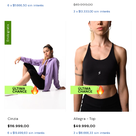
$49.999,00
6
x
$11.666,50
sin interés
3
x
$13.333,00
sin interés
Envío gratis
Cinzia
Allegra - Top
$116.999,00
$49.999,00
6
x
$19.499,83
sin interés
3
x
$16.666,33
sin interés