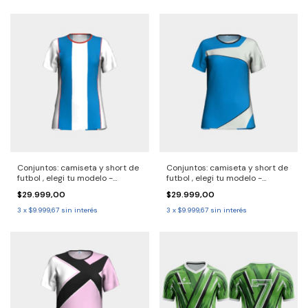
Conjuntos: camiseta y short de
Conjuntos: camiseta y short de
futbol , elegi tu modelo -
futbol , elegi tu modelo -
2690720 Solo por pack.
2690719 - Solo por pack.
$29.999,00
$29.999,00
Consulta entrega 30/40 dias
consulta entrega 30/40 dias
3
x
$9.999,67
sin interés
3
x
$9.999,67
sin interés