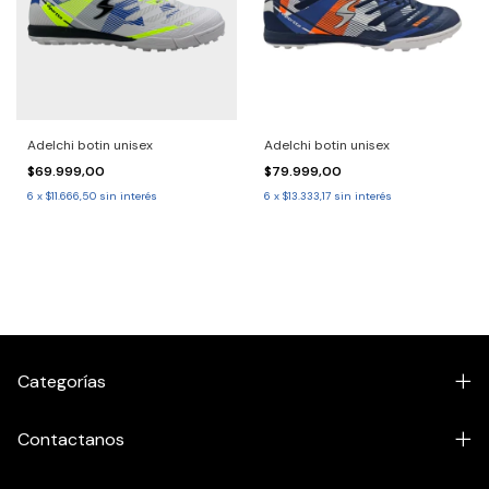
Adelchi botin unisex
Adelchi botin unisex
$69.999,00
$79.999,00
6
x
$11.666,50
sin interés
6
x
$13.333,17
sin interés
Categorías
Contactanos