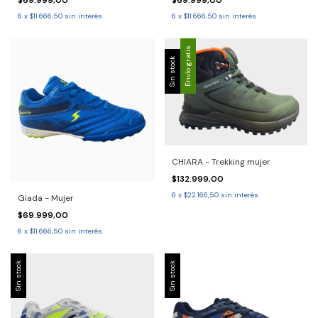
$69.999,00
$69.999,00
6
x
$11.666,50
sin interés
6
x
$11.666,50
sin interés
Envío gratis
Sin stock
CHIARA - Trekking mujer
$132.999,00
6
x
$22.166,50
sin interés
Giada - Mujer
$69.999,00
6
x
$11.666,50
sin interés
Sin stock
Sin stock