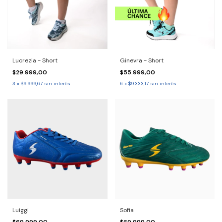
Lucrezia - Short
Ginevra - Short
$29.999,00
$55.999,00
3
x
$9.999,67
sin interés
6
x
$9.333,17
sin interés
Luiggi
Sofia