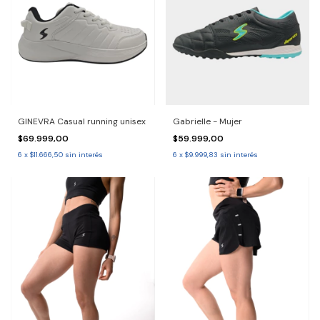
GINEVRA Casual running unisex
Gabrielle - Mujer
$69.999,00
$59.999,00
6
x
$11.666,50
sin interés
6
x
$9.999,83
sin interés