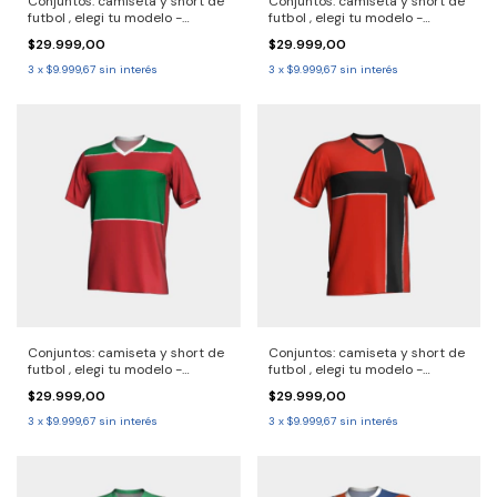
Conjuntos: camiseta y short de
Conjuntos: camiseta y short de
futbol , elegi tu modelo -
futbol , elegi tu modelo -
2690733 - Solo por pack.
2690732 Solo por pack.
$29.999,00
$29.999,00
Consulta demora de entrega
Demora entrega 30/40 dias,
30/40 dias
consulta
3
x
$9.999,67
sin interés
3
x
$9.999,67
sin interés
Conjuntos: camiseta y short de
Conjuntos: camiseta y short de
futbol , elegi tu modelo -
futbol , elegi tu modelo -
2690729 Solo por pack.
2690728 Solo por pack.
$29.999,00
$29.999,00
Consulta demora entrega
Consulta demora entrega
30/40 dias
30/40 dias
3
x
$9.999,67
sin interés
3
x
$9.999,67
sin interés