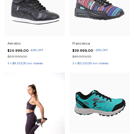
Aerobic
Francesca
$24.999,00
-
64
%
OFF
$39.999,00
-
20
%
OFF
$69.999,00
$49.999,00
3
x
$8.333,00
sin interés
3
x
$13.333,00
sin interés