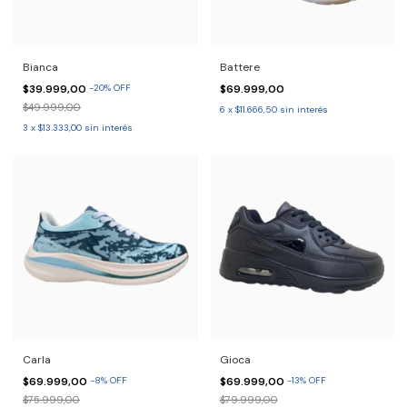
Bianca
Battere
$39.999,00
-
20
%
OFF
$69.999,00
$49.999,00
6
x
$11.666,50
sin interés
3
x
$13.333,00
sin interés
Carla
Gioca
$69.999,00
-
8
%
OFF
$69.999,00
-
13
%
OFF
$75.999,00
$79.999,00