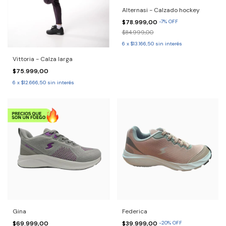
Alternasi - Calzado hockey
$78.999,00
-
7
%
OFF
$84.999,00
6
x
$13.166,50
sin interés
Vittoria - Calza larga
$75.999,00
6
x
$12.666,50
sin interés
Gina
Federica
$69.999,00
$39.999,00
-
20
%
OFF