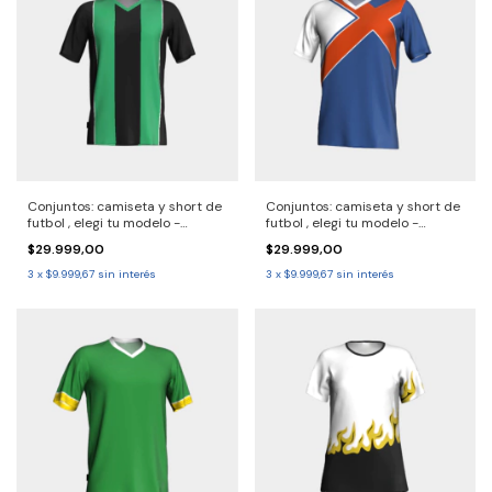
Conjuntos: camiseta y short de
Conjuntos: camiseta y short de
futbol , elegi tu modelo -
futbol , elegi tu modelo -
2690726 Solo por pack.
2690725 Solo por pack.
$29.999,00
$29.999,00
Consulta entrega 30/40 dias
Consulta entrega 30/40 dias
3
x
$9.999,67
sin interés
3
x
$9.999,67
sin interés