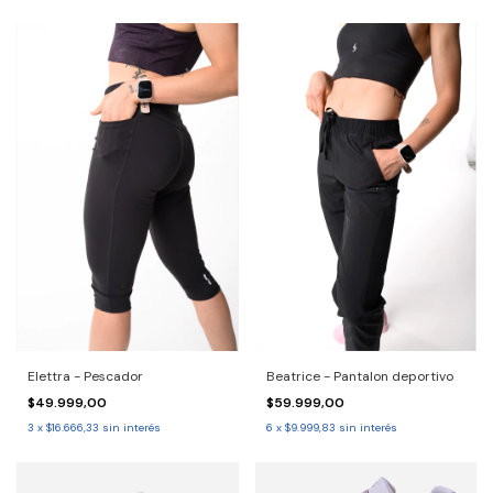
Elettra - Pescador
Beatrice - Pantalon deportivo
$49.999,00
$59.999,00
3
x
$16.666,33
sin interés
6
x
$9.999,83
sin interés