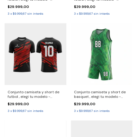
2690713 Solo por pack.
2690709 Solo por pack.
$29.999,00
$29.999,00
Consulta entrega 30/40 dias
Consulta entrega 30/40 dias
3
x
$9.999,67
sin interés
3
x
$9.999,67
sin interés
Conjunto camiseta y short de
Conjunto camiseta y short de
futbol , elegi tu modelo -
basquet , elegi tu modelo -
2690707 Solo por pack.
2690705 Solo por pack.
$29.999,00
$29.999,00
Consulta entrega 30/40 dias
Consulta entrega 30/40 dias
3
x
$9.999,67
sin interés
3
x
$9.999,67
sin interés