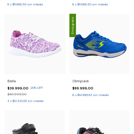
6
x
$11.666,50
sin interés
6
x
$11.666,50
sin interés
Envío gratis
Bella
Olimpiadi
$39.999,00
-
20
%
OFF
$89.999,00
$49.999,00
6
x
$14.999,83
sin interés
3
x
$13.333,00
sin interés