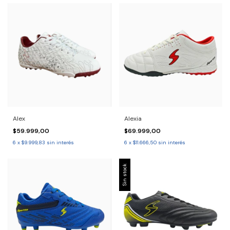
Alex
Alexia
$59.999,00
$69.999,00
6
x
$9.999,83
sin interés
6
x
$11.666,50
sin interés
Sin stock