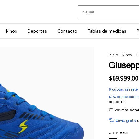
Niños
Deportes
Contacto
Tablas de medidas
P
Inicio
.
Niños
.
B
Giusep
$69.999,00
6
cuotas sin int
10% de descuen
depósito
Ver más detal
Envío gratis
Color:
Azul