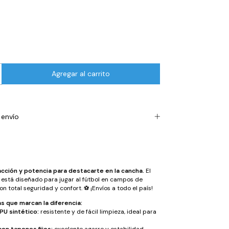
envío
acción y potencia para destacarte en la cancha.
El
stá diseñado para jugar al fútbol en campos de
n total seguridad y confort. ⚽️ ¡Envíos a todo el país!
s que marcan la diferencia:
PU sintético:
resistente y de fácil limpieza, ideal para
on tapones fijos:
excelente agarre y estabilidad