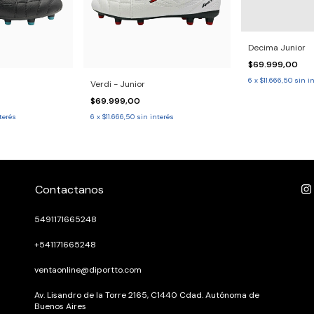
Decima Junior
$69.999,00
6
x
$11.666,50
sin i
Verdi - Junior
$69.999,00
terés
6
x
$11.666,50
sin interés
Contactanos
5491171665248
+541171665248
ventaonline@diportto.com
Av. Lisandro de la Torre 2165, C1440 Cdad. Autónoma de
Buenos Aires