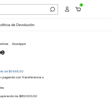
0
olítica de Devolución
otines
.
Giuseppe
pe
erés de
$11.666,50
to
pagando con Transferencia o
les
superando los
$89.000,00