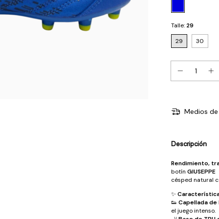
Talle:
29
29
30
Medios de 
Descripción
Rendimiento, tr
botín
GIUSEPPE
e
césped natural co
✨
Característica
👟
Capellada de 
el juego intenso.
🦶
Base de TPU c