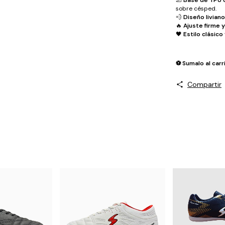
sobre césped.
💨
Diseño liviano
🔥
Ajuste firme 
🖤
Estilo clásico 
⚽️ Sumalo al car
Compartir