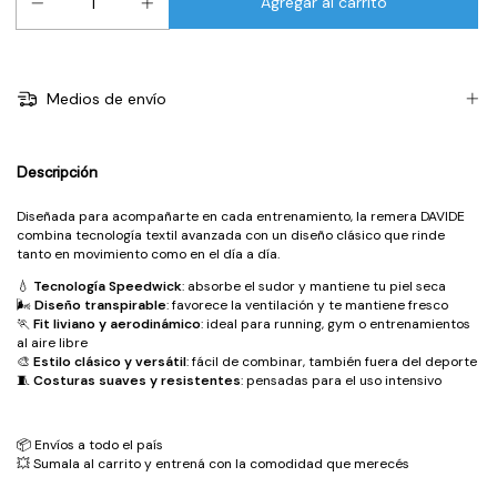
Medios de envío
Descripción
Diseñada para acompañarte en cada entrenamiento, la remera DAVIDE
combina tecnología textil avanzada con un diseño clásico que rinde
tanto en movimiento como en el día a día.
💧
Tecnología Speedwick
: absorbe el sudor y mantiene tu piel seca
🌬️
Diseño transpirable
: favorece la ventilación y te mantiene fresco
🏃
Fit liviano y aerodinámico
: ideal para running, gym o entrenamientos
al aire libre
🎨
Estilo clásico y versátil
: fácil de combinar, también fuera del deporte
🧵
Costuras suaves y resistentes
: pensadas para el uso intensivo
📦 Envíos a todo el país
💥 Sumala al carrito y entrená con la comodidad que merecés