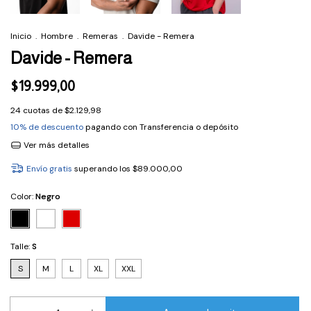
Inicio
.
Hombre
.
Remeras
.
Davide - Remera
Davide - Remera
$19.999,00
24
cuotas de
$2.129,98
10% de descuento
pagando con Transferencia o depósito
Ver más detalles
Envío gratis
superando los
$89.000,00
Color:
Negro
Talle:
S
S
M
L
XL
XXL