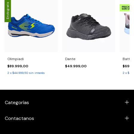
Envío gratis
Olimpiadi
Dante
Batter
$89.999,00
$49.999,00
$69.9
2
x
$44.999,50
sin interés
2
x
$34.
Categorías
Contactanos