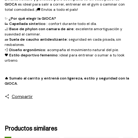
GIOCA
es ideal para salir a correr, entrenar en el gym o caminar con
total comodidad. ¡🚚 Envíos a todo el país!
✨
¿Por qué elegir la GIOCA?
👟
Capellada sintetico :
confort durante todo el día.
🦶
Base de phylon con camara de aire:
excelente amortiguación y
suavidad al caminar.
🧱
Suela de caucho antideslizante:
seguridad en cada pisada, sin
resbalones.
💨
Diseño ergonómico:
acompaña el movimiento natural del pie.
🖤
Estilo deportivo femenino:
ideal para entrenar o sumar a tu look
urbano.
🔥 Sumalo al carrito y entrená con ligereza, estilo y seguridad con la
GIOCA.
Compartir
Productos similares