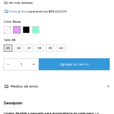
Ver más detalles
Envío gratis
superando los
$89.000,00
Color:
Rosa
Talle:
35
35
36
37
38
39
40
Medios de envío
Descripción
Liviano, flexible y pensado para acompañarte en cada paso.
La