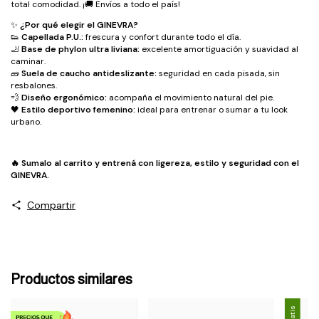
total comodidad. ¡🚚 Envíos a todo el país!
✨
¿Por qué elegir el GINEVRA?
👟
Capellada P.U.:
frescura y confort durante todo el día.
🦶
Base de phylon ultra liviana:
excelente amortiguación y suavidad al
caminar.
🧱
Suela de caucho antideslizante:
seguridad en cada pisada, sin
resbalones.
💨
Diseño ergonómico:
acompaña el movimiento natural del pie.
🖤
Estilo deportivo femenino:
ideal para entrenar o sumar a tu look
urbano.
🔥 Sumalo al carrito y entrená con ligereza, estilo y seguridad con el
GINEVRA.
Compartir
Productos similares